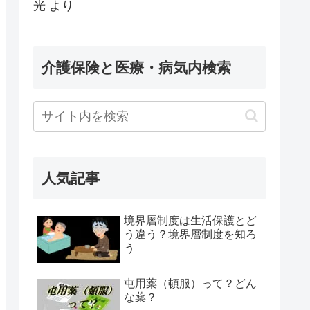
光
より
介護保険と医療・病気内検索
人気記事
境界層制度は生活保護とど
う違う？境界層制度を知ろ
う
屯用薬（頓服）って？どん
な薬？