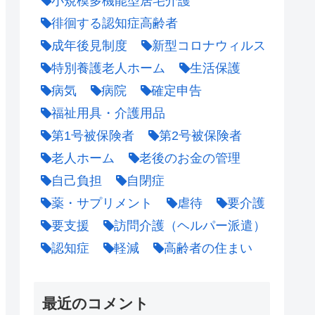
小規模多機能型居宅介護
徘徊する認知症高齢者
成年後見制度
新型コロナウィルス
特別養護老人ホーム
生活保護
病気
病院
確定申告
福祉用具・介護用品
第1号被保険者
第2号被保険者
老人ホーム
老後のお金の管理
自己負担
自閉症
薬・サプリメント
虐待
要介護
要支援
訪問介護（ヘルパー派遣）
認知症
軽減
高齢者の住まい
最近のコメント