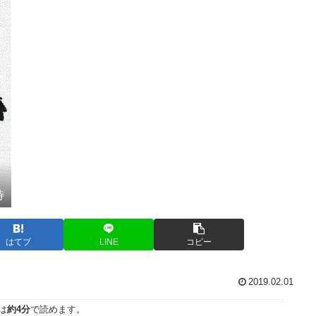
待
はてブ
LINE
コピー
2019.02.01
は
約4分
で読めます。