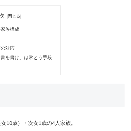
次
の家族構成
市の対応
念書を書け」は常とう手段
10歳）・次女1歳の4人家族。