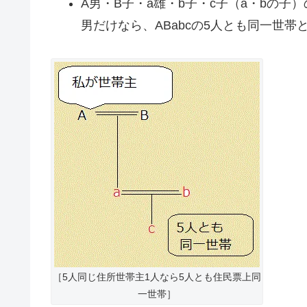
A男・B子・a雄・b子・c子（a・bの子
男だけなら、ABabcの5人とも同一世帯
［5人同じ住所世帯主1人なら5人とも住民票上同
一世帯］