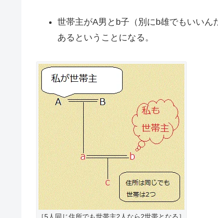
世帯主がA男とb子（別にb雄でもいいん
あるということになる。
［5人同じ住所でも世帯主2人なら2世帯となる］