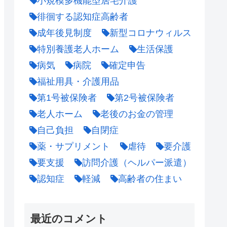
小規模多機能型居宅介護
徘徊する認知症高齢者
成年後見制度
新型コロナウィルス
特別養護老人ホーム
生活保護
病気
病院
確定申告
福祉用具・介護用品
第1号被保険者
第2号被保険者
老人ホーム
老後のお金の管理
自己負担
自閉症
薬・サプリメント
虐待
要介護
要支援
訪問介護（ヘルパー派遣）
認知症
軽減
高齢者の住まい
最近のコメント