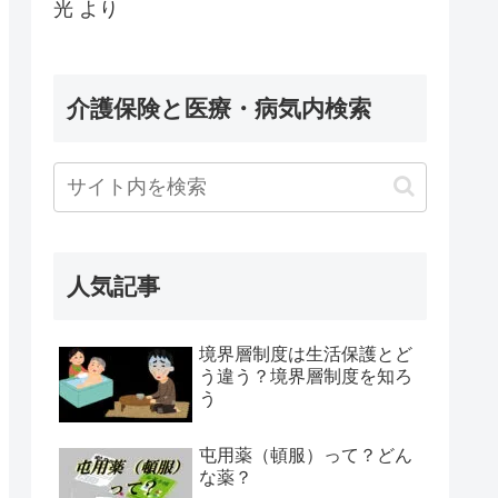
光
より
介護保険と医療・病気内検索
人気記事
境界層制度は生活保護とど
う違う？境界層制度を知ろ
う
屯用薬（頓服）って？どん
な薬？