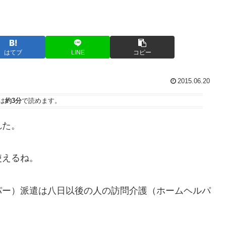
はてブ
LINE
コピー
2015.06.20
は
約3分
で読めます。
れた。
使えるね。
ー）派遣は八日以後の人の訪問介護（ホームヘルパ