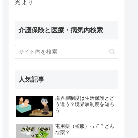
光
より
介護保険と医療・病気内検索
人気記事
境界層制度は生活保護とど
う違う？境界層制度を知ろ
う
屯用薬（頓服）って？どん
な薬？