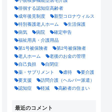
小規模多機能型居宅介護
徘徊する認知症高齢者
成年後見制度
新型コロナウィルス
特別養護老人ホーム
生活保護
病気
病院
確定申告
福祉用具・介護用品
第1号被保険者
第2号被保険者
老人ホーム
老後のお金の管理
自己負担
自閉症
薬・サプリメント
虐待
要介護
要支援
訪問介護（ヘルパー派遣）
認知症
軽減
高齢者の住まい
最近のコメント