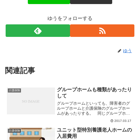
ゆうをフォローする
ゆう
関連記事
グループホームも種類があったり
介護保険
して
グループホームといっても、障害者のグ
ループホームと介護保険のグループホー
ムがあったりする。 同じグループホー
ムといわれるものなのだが、目的は大き
2017.03.17
く違っていたりする。障害者福祉制度に
おけるグループホーム（共同生活援
ユニット型特別養護老人ホームの
介護保険
助） 障碍者福祉制度上のグル...
入居費用