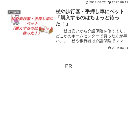
ってもすぐに介護保険証の再発行をして
2018.08.22
2025.09.17
もらうことができる。本人が介護保険証
を隠してしまったり、捨ててしまう時の
杖や歩行器・手押し車にベット
介護保険
対処方法もあるよ。
「購入するのはちょっと待っ
た！」
「杖は安いから介護保険を使うより、
どこかのホームセンターで買った方が早
い。」「杖や歩行器は介護保険でレンタ
ルするより介護保険で買った方が安
2025.04.04
い。」手押し車やベット、「どうせ介護
保険の対象にならないから、買っちゃ
え。」そう思った人、一寸待って！
PR