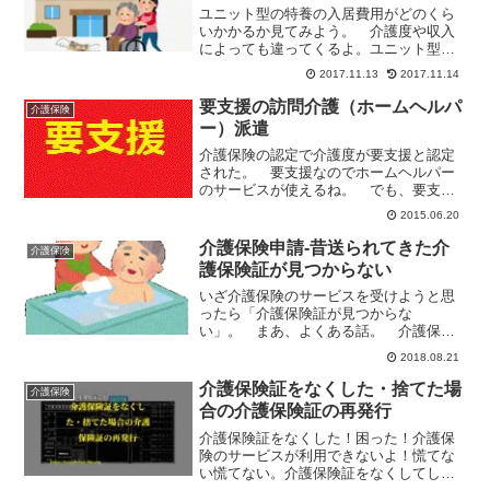
ユニット型の特養の入居費用がどのくら
いかかるか見てみよう。 介護度や収入
によっても違ってくるよ。ユニット型特
養入居に必要な費用の内訳 ユニット型
2017.11.13
2017.11.14
特養の費用も従来型特養と同じような内
訳になる。介護サービス基本料金 + 生活
要支援の訪問介護（ホームヘルパ
介護保険
費（居住費・食費） ...
ー）派遣
介護保険の認定で介護度が要支援と認定
された。 要支援なのでホームヘルパー
のサービスが使えるね。 でも、要支援
の人の訪問介護（ホームヘルパー）派遣
2015.06.20
は八日以後の人の訪問介護（ホームヘル
パー）派遣とちょっと違うのだ。要支援
介護保険申請-昔送られてきた介
介護保険
の訪問介護（ホームヘルパ...
護保険証が見つからない
いざ介護保険のサービスを受けようと思
ったら「介護保険証が見つからな
い」。 まあ、よくある話。 介護保険
証をなくしても、焦らなくても大丈夫。
2018.08.21
65歳過ぎると介護保険証が送られてく
る 65歳になると、住んでいるところの
介護保険証をなくした・捨てた場
介護保険
市役所から、「介護保険証」が...
合の介護保険証の再発行
介護保険証をなくした！困った！介護保
険のサービスが利用できないよ！慌てな
い慌てない。介護保険証をなくしてしま