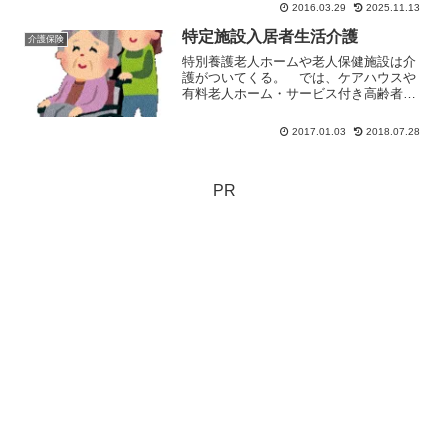
2016.03.29
2025.11.13
ア・デイサービスだが、人員配置等から
得意とする部分が違う。利用目的にあっ
特定施設入居者生活介護
介護保険
た方を利用したいもの。
特別養護老人ホームや老人保健施設は介
護がついてくる。 では、ケアハウスや
有料老人ホーム・サービス付き高齢者向
け住宅（サ高住）では？ 特定施設入居
者生活介護の表示があれば、介護付きと
2017.01.03
2018.07.28
思っていい。特定施設入居者生活介護と
は？ 特定施設入居者生活...
PR