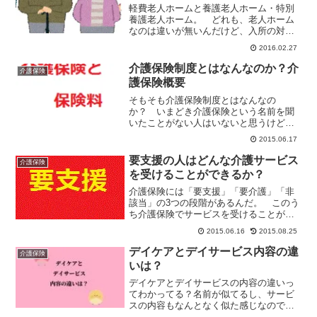
軽費老人ホームと養護老人ホーム・特別
養護老人ホーム。 どれも、老人ホーム
なのは違いが無いんだけど、入所の対象
となる人は全部違う。 前回は「養護老
2016.02.27
人ホーム」と「特別養護老人ホーム」の
違いについて記事にしてみた。 今回は
介護保険制度とはなんなのか？介
介護保険
軽費老人ホームについて調...
護保険概要
そもそも介護保険制度とはなんなの
か？ いまどき介護保険という名前を聞
いたことがない人はいないと思うけど、
でも、中身がなんとなくわからないなん
2015.06.17
て人がほとんどじゃないだろうか？ な
ので今日は「介護保険とは何なのか？」
要支援の人はどんな介護サービス
介護保険
というな話をかいつまんでして...
を受けることができるか？
介護保険には「要支援」「要介護」「非
該当」の3つの段階があるんだ。 このう
ち介護保険でサービスを受けることがで
きるのは「要支援」と「要介護」の
2015.06.16
2015.08.25
人。 「要支援」の人と「要介護」の人
では介護保険の対象となるサービスが違
デイケアとデイサービス内容の違
介護保険
う。 また、「要介護」の人...
いは？
デイケアとデイサービスの内容の違いっ
てわかってる？名前が似てるし、サービ
スの内容もなんとなく似た感じなので、
「同じもの」とみなされがちなデイケ