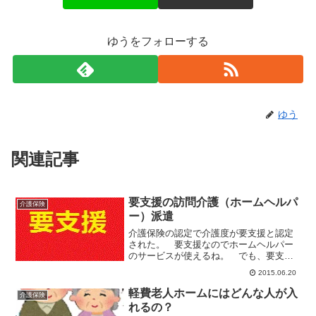
ゆうをフォローする
ゆう
関連記事
要支援の訪問介護（ホームヘルパ
介護保険
ー）派遣
介護保険の認定で介護度が要支援と認定
された。 要支援なのでホームヘルパー
のサービスが使えるね。 でも、要支援
の人の訪問介護（ホームヘルパー）派遣
2015.06.20
は八日以後の人の訪問介護（ホームヘル
パー）派遣とちょっと違うのだ。要支援
軽費老人ホームにはどんな人が入
介護保険
の訪問介護（ホームヘルパ...
れるの？