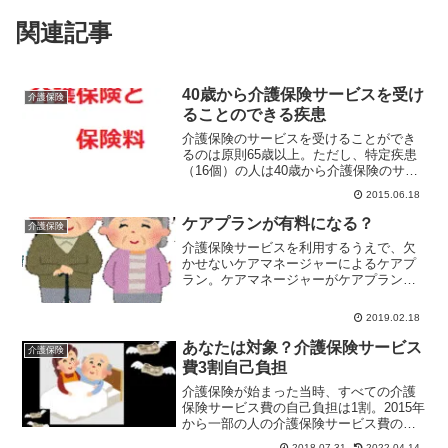
関連記事
40歳から介護保険サービスを受け
介護保険
ることのできる疾患
介護保険のサービスを受けることができ
るのは原則65歳以上。ただし、特定疾患
（16個）の人は40歳から介護保険のサー
ビスを受けることができる。40歳以上65
2015.06.18
歳未満の人たちを第二号被保険者という
が対象となる特定疾病どんなものがある
ケアプランが有料になる？
介護保険
か？
介護保険サービスを利用するうえで、欠
かせないケアマネージャーによるケアプ
ラン。ケアマネージャーがケアプランを
立て、それにそって介護保険のサービス
が提供される。ケアプランの作成は利用
2019.02.18
者の自己負担はゼロ。だが一部有料化と
いう動きが出てきている。
あなたは対象？介護保険サービス
介護保険
費3割自己負担
介護保険が始まった当時、すべての介護
保険サービス費の自己負担は1割。2015年
から一部の人の介護保険サービス費の自
己負担が2割となり、2018年からは、一部
2018.07.31
2022.04.14