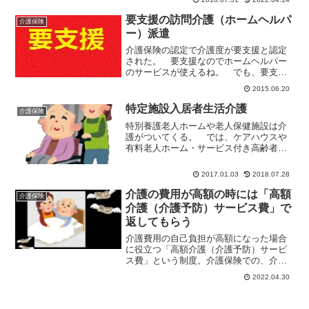
の人の介護保険サービス費の自己負担が3
割となった。
要支援の訪問介護（ホームヘルパ
介護保険
ー）派遣
介護保険の認定で介護度が要支援と認定
された。 要支援なのでホームヘルパー
のサービスが使えるね。 でも、要支援
の人の訪問介護（ホームヘルパー）派遣
2015.06.20
は八日以後の人の訪問介護（ホームヘル
パー）派遣とちょっと違うのだ。要支援
特定施設入居者生活介護
介護保険
の訪問介護（ホームヘルパ...
特別養護老人ホームや老人保健施設は介
護がついてくる。 では、ケアハウスや
有料老人ホーム・サービス付き高齢者向
け住宅（サ高住）では？ 特定施設入居
者生活介護の表示があれば、介護付きと
2017.01.03
2018.07.28
思っていい。特定施設入居者生活介護と
は？ 特定施設入居者生活...
介護の費用が高額の時には「高額
介護保険
介護（介護予防）サービス費」で
返してもらう
介護費用の自己負担が高額になった場合
に役立つ「高額介護（介護予防）サービ
ス費」という制度。介護保険での、介護
費用の自己負担を軽減するための制度の
2022.04.30
一つだ。