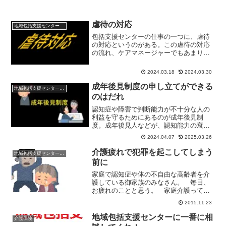
虐待の対応
地域包括支援センターの日常
包括支援センターの仕事の一つに、虐待
の対応というのがある。この虐待の対応
の流れ、ケアマネージャーでもあまりよ
くわかっていない人が多い。というか、
「虐待通報している」という意識もない
2024.03.18
2024.03.30
人もいる。
成年後見制度の申し立てができる
地域包括支援センターの日常
のはだれ
認知症や障害で判断能力が不十分な人の
利益を守るためにあるのが成年後見制
度。成年後見人などが、認知能力の衰え
た本人の代わりに、財産管理や契約の手
2024.04.07
2025.03.26
伝いをしてくれたりする。では、成年後
見制度を使うための申し立てはだれがす
介護疲れで犯罪を起こしてしまう
地域包括支援センターの日常
る？
前に
家庭で認知症や体の不自由な高齢者を介
護している御家族のみなさん。 毎日、
お疲れのことと思う。 家庭介護って、
本やドラマで見るほど簡単じゃないから
2015.11.23
ね。 「認知症の家族がいて、わかって
いるけどつい大声でしかってしまう」
地域包括支援センターに一番に相
介護保険
「家庭介護していて、つい...