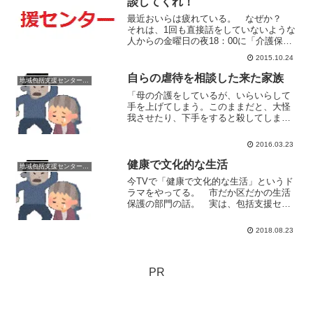
談してくれ！
最近おいらは疲れている。 なぜか？
それは、1回も直接話をしていないような
人からの金曜日の夜18：00に「介護保険
の申請はした。月曜日は認定調査があっ
2015.10.24
て、その日の夕食後には退院。家にポー
タブルトイレがほしいの！」 とか看護
自らの虐待を相談した来た家族
地域包括支援センターの日常
婦さんや病院の相談...
「母の介護をしているが、いらいらして
手を上げてしまう。このままだと、大怪
我させたり、下手をすると殺してしまう
かも」とある日相談があった。 あんま
りこんな相談は多くないんだけど。 た
2016.03.23
いていの場合、 ばあちゃんが「嫁が虐
待する」 親戚が「子供た...
健康で文化的な生活
地域包括支援センターの日常
今TVで「健康で文化的な生活」というド
ラマをやってる。 市だか区だかの生活
保護の部門の話。 実は、包括支援セン
ターというのは、割と生活保護の担当部
署とは付き合いがある。 何しろ「お金
2018.08.23
がない」という相談や高齢者虐待の相談
も受け付けてるからね。...
PR