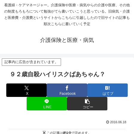
看護婦・ケアマネージャー。介護保険や医療・病気やらの介護や医療、その他
の制度もろもろについて勉強がてら書いていこうと思っている。旧病気・介護
と医療費・介護費というサイトからこちらに引越ししたので旧サイトの記事も
順次こちらに書いていく予定
介護保険と医療・病気
記事内に広告が含まれています。
９２歳自殺ハイリスクばあちゃん？
X
Facebook
はてブ
LINE
コピー
2016.06.18
この記事は
約1分
で読めます。