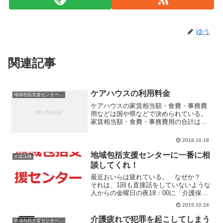
ゆう
関連記事
ケアハウスの利用料金
地域包括支援センターの日常
ケアハウスの家賃相当額・食費・事務費
用などは国や県などで決められている。
家賃相当額・食費・事務費用の合計は利
用者の前年度年収が1,500,000円以下なら
8万5千円程度。前年度年収2,900,001円以
2018.10.18
上だと15万円以上になる。
地域包括支援センターに一番に相
介護保険
談してくれ！
最近おいらは疲れている。 なぜか？
それは、1回も直接話をしていないような
人からの金曜日の夜18：00に「介護保険
の申請はした。月曜日は認定調査があっ
2015.10.24
て、その日の夕食後には退院。家にポー
タブルトイレがほしいの！」 とか看護
介護疲れで犯罪を起こしてしまう
地域包括支援センターの日常