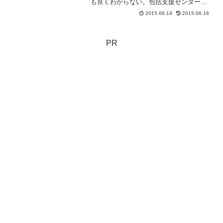
も良くわからない。包括支援センターの
役割とかいう本を見ても良くわからな
2015.06.14
2015.06.16
い。いったい何をするところなんだろ
う？包括支援センターには3つの職種が必
須包括支援センターには3つ...
PR