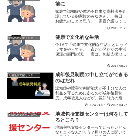
婦さんや病院の相談...
前に
家庭で認知症や体の不自由な高齢者を介
護している御家族のみなさん。 毎日、
お疲れのことと思う。 家庭介護って、
本やドラマで見るほど簡単じゃないから
2015.11.23
ね。 「認知症の家族がいて、わかって
いるけどつい大声でしかってしまう」
健康で文化的な生活
地域包括支援センターの日常
「家庭介護していて、つい...
今TVで「健康で文化的な生活」というド
ラマをやってる。 市だか区だかの生活
保護の部門の話。 実は、包括支援セン
ターというのは、割と生活保護の担当部
署とは付き合いがある。 何しろ「お金
2018.08.23
がない」という相談や高齢者虐待の相談
も受け付けてるからね。...
成年後見制度の申し立てができる
地域包括支援センターの日常
のはだれ
認知症や障害で判断能力が不十分な人の
利益を守るためにあるのが成年後見制
度。成年後見人などが、認知能力の衰え
た本人の代わりに、財産管理や契約の手
2024.04.07
2025.03.26
伝いをしてくれたりする。では、成年後
見制度を使うための申し立てはだれがす
地域包括支援センターは何をして
地域包括支援センターの日常
る？
るところ？
地域包括支援センターっていったいどん
なところなんだろう？周りの人に聞いて