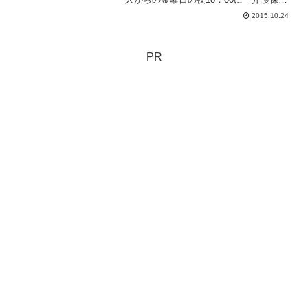
の申請はした。月曜日は認定調査があっ
2015.10.24
て、その日の夕食後には退院。家にポー
タブルトイレがほしいの！」 とか看護
婦さんや病院の相談...
PR