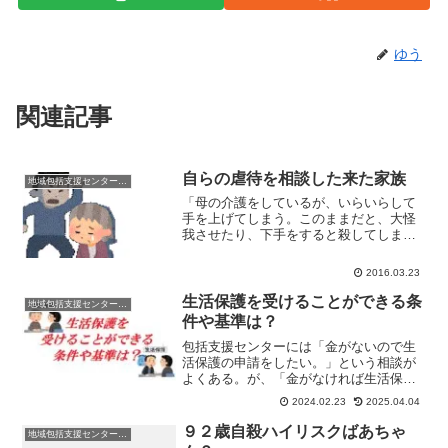
ゆう
関連記事
自らの虐待を相談した来た家族
地域包括支援センターの日常
「母の介護をしているが、いらいらして
手を上げてしまう。このままだと、大怪
我させたり、下手をすると殺してしまう
かも」とある日相談があった。 あんま
りこんな相談は多くないんだけど。 た
2016.03.23
いていの場合、 ばあちゃんが「嫁が虐
待する」 親戚が「子供た...
生活保護を受けることができる条
地域包括支援センターの日常
件や基準は？
包括支援センターには「金がないので生
活保護の申請をしたい。」という相談が
よくある。が、「金がなければ生活保護
を受けることができる」というわけでは
2024.02.23
2025.04.04
ないわけで。そこには、ちゃんと基準が
ある。では、生活保護を受けることがで
９２歳自殺ハイリスクばあちゃ
地域包括支援センターの日常
きる基準ってなんだ。