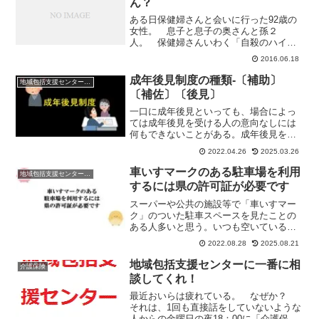
ん？
ある日保健婦さんと会いに行った92歳の
女性。 息子と息子の奥さんと孫２
人。 保健婦さんいわく「自殺のハイリ
スク事例」なんだそうだ。死んでやると
2016.06.18
いう人はハイリスク？ 話を聞いている
と「息子とけんかして、死んでやるとい
成年後見制度の種類-〔補助〕
地域包括支援センターの日常
ったんだ。でも、自殺するの...
〔補佐〕〔後見〕
一口に成年後見といっても、場合によっ
ては成年後見を受ける人の意向なしには
何もできないことがある。成年後見を受
ける人の判断能力に応じて、権限がだい
2022.04.26
2025.03.26
ぶ違う。世間一般でいう判断能力の有無
と、成年後見人制度の判断能力の有無は
車いすマークのある駐車場を利用
地域包括支援センターの日常
だいぶ落差があると思う。
するには県の許可証が必要です
スーパーや公共の施設等で「車いすマー
ク」のついた駐車スペースを見たことの
ある人多いと思う。いつも空いている
し、駐車したくなるけど、ちょっと待っ
2022.08.28
2025.08.21
て！「車いすマーク」のついている駐車
スペースの利用は県の発行の「利用証」
地域包括支援センターに一番に相
介護保険
が必要なのだ。
談してくれ！
最近おいらは疲れている。 なぜか？
それは、1回も直接話をしていないような
人からの金曜日の夜18：00に「介護保険