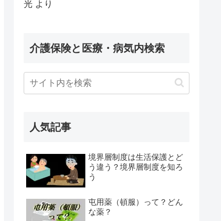
光
より
介護保険と医療・病気内検索
人気記事
境界層制度は生活保護とど
う違う？境界層制度を知ろ
う
屯用薬（頓服）って？どん
な薬？