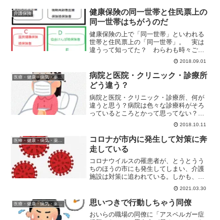
が、進行を遅らせることはできる。
で、大事なのは早期発見。認知...
健康保険の同一世帯と住民票上の
介護保険
同一世帯はちがうのだ
健康保険の上で「同一世帯」といわれる
世帯と住民票上の「同一世帯」。 実は
違うって知ってた？ わらわも時々ごち
ゃごちゃになる「同一世帯」。 ちょっ
2018.09.01
と整理してみよう。住民票上の同一世
帯 住民票上の同一世帯は同じ住所で家
病院と医院・クリニック・診療所
医療・健康・病気・薬・サプリメント
計（生計）を一緒にしている...
どう違う？
病院と医院・クリニック・診療所、何が
違うと思う？病院は色々な診療科がそろ
っているところとかって思ってない？病
院と医院・クリニック・診療所の呼び名
2018.10.11
は、診察できる診療科が多いとかで違っ
てるわけじゃない。入院が可能かとか医
コロナが市内に発生して対策に奔
医療・健康・病気・薬・サプリメント
師の数とかでかわる。
走している
コロナウイルスの罹患者が、とうとうう
ちのほうの市にも発生してしまい、介護
施設は対策に追われている。しかも、福
祉関係の施設から始まってしまった。お
2021.03.30
かげで、医療崩壊以前に、介護崩壊を起
こしそうな気配。
思いつきで行動しちゃう同僚
医療・健康・病気・薬・サプリメント
おいらの職場の同僚に「アスペルガー症