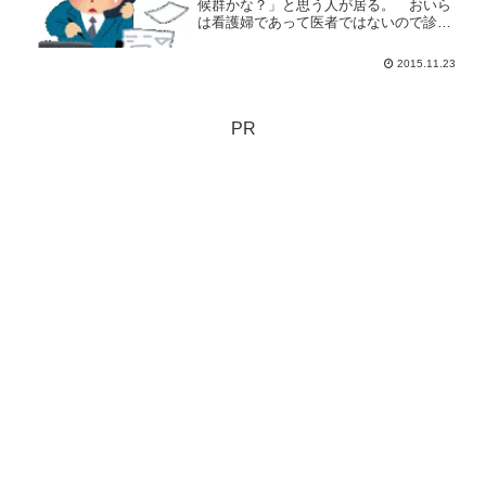
候群かな？」と思う人が居る。 おいら
は看護婦であって医者ではないので診断
ができるわけではないんだけど。 記録
代わりに記事にしておこうかと思う。
2015.11.23
いずれ公開できるかなあ。 この同僚仮
にAさんとしておこう。 ...
PR