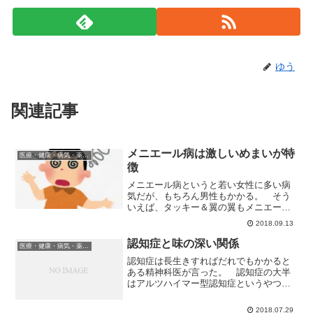
ゆう
関連記事
メニエール病は激しいめまいが特
医療・健康・病気・薬・サプリメント
徴
メニエール病というと若い女性に多い病
気だが、もちろん男性もかかる。 そう
いえば、タッキー＆翼の翼もメニエール
病だっけ？ では、メニエール病ってど
2018.09.13
んな病気？メニエール病の症状 メニエ
ール病はめまい難聴耳鳴り-特に低音耳閉
認知症と味の深い関係
医療・健康・病気・薬・サプリメント
感 といった症状が一度...
認知症は長生きすればだれでもかかると
ある精神科医が言った。 認知症の大半
はアルツハイマー型認知症というやつだ
が、このアルツハイマー型認知症、防ぐ
すべも直す方法も今のところない。
2018.07.29