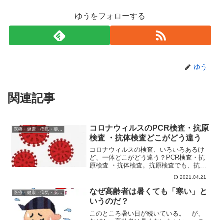
ゆうをフォローする
ゆう
関連記事
コロナウィルスのPCR検査・抗原
医療・健康・病気・薬・サプリメント
検査 ・抗体検査どこがどう違う
コロナウィルスの検査、いろいろあるけ
ど、一体どこがどう違う？PCR検査・抗
原検査 ・抗体検査。抗原検査でも、抗原
定性検査と抗原定量検査とあるよ。検査
2021.04.21
で陰性と出たら、団体旅行や宴会・会食
に行っても大丈夫？
なぜ高齢者は暑くても「寒い」と
医療・健康・病気・薬・サプリメント
いうのだ？
このところ暑い日が続いている。 が、