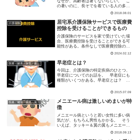
なぜか、高齢者は暑くないらしい。 こ
の暑いのに、長そでを着ている人の多い
こと。 しかも、クーラーが28度設定で
2018.08.01
も「寒い」んだと。高齢になると暑さを
感じなくなる 高齢になると暑さを感じ
居宅系介護保険サービスで医療費
介護保険
なくなる原因はいったい...
控除を受けることができるもの
介護保険のサービスを家で受けていた場
合、医療費控除を受けることができる可
能性がある。条件なしで医療費控除の対
象になるものもあるが、条件付きで医療
2024.02.12
費控除の対象になるものもあり、医療費
控除の対象外なサービスもある。
早老症とは？
医療・健康・病気・薬・サプリメント
今回は、介護保険の特定疾病のひとつ、
早老症についてのお話を。 早老症にも
種類がいくつかある。早老症とは？ 早
老症は文字通り、早く老化が始まる病気
のこと。 白髪・脱毛・筋力低下・内臓
2015.07.09
的な老化などの症状が著名に出る病
気。 原因は、遺伝子の異常。...
メニエール病は激しいめまいが特
医療・健康・病気・薬・サプリメント
徴
メニエール病というと若い女性に多い病
気だが、もちろん男性もかかる。 そう
いえば、タッキー＆翼の翼もメニエール
病だっけ？ では、メニエール病ってど
2018.09.13
んな病気？メニエール病の症状 メニエ