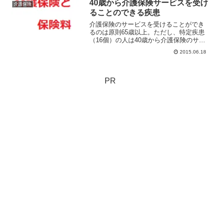
ール病はめまい難聴耳鳴り-特に低音耳閉
40歳から介護保険サービスを受け
介護保険
感 といった症状が一度...
ることのできる疾患
介護保険のサービスを受けることができ
るのは原則65歳以上。ただし、特定疾患
（16個）の人は40歳から介護保険のサー
ビスを受けることができる。40歳以上65
2015.06.18
歳未満の人たちを第二号被保険者という
が対象となる特定疾病どんなものがある
か？
PR