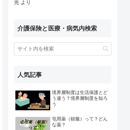
光
より
介護保険と医療・病気内検索
人気記事
境界層制度は生活保護とど
う違う？境界層制度を知ろ
う
屯用薬（頓服）って？どん
な薬？