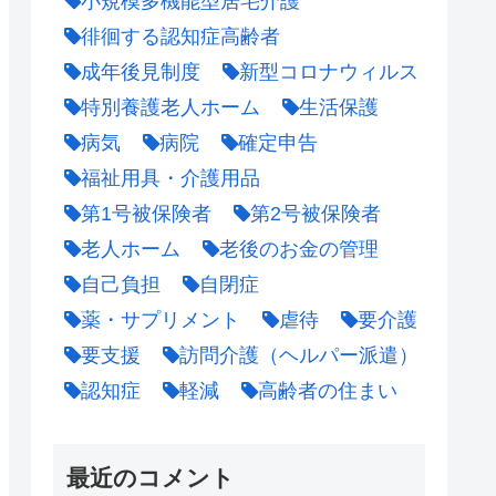
小規模多機能型居宅介護
徘徊する認知症高齢者
成年後見制度
新型コロナウィルス
特別養護老人ホーム
生活保護
病気
病院
確定申告
福祉用具・介護用品
第1号被保険者
第2号被保険者
老人ホーム
老後のお金の管理
自己負担
自閉症
薬・サプリメント
虐待
要介護
要支援
訪問介護（ヘルパー派遣）
認知症
軽減
高齢者の住まい
最近のコメント