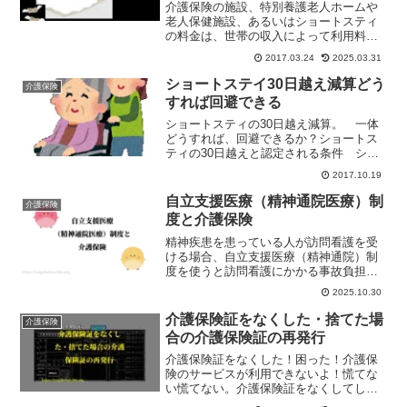
介護保険の施設、特別養護老人ホームや
老人保健施設、あるいはショートスティ
の料金は、世帯の収入によって利用料金
の負担限度額を軽減できる制度がある。
2017.03.24
2025.03.31
負担限度額認定というのだが。だんだん
条件が厳しくなってきている。
ショートステイ30日越え減算どう
介護保険
すれば回避できる
ショートスティの30日越え減算。 一体
どうすれば、回避できるか？ショートス
ティの30日越えと認定される条件 ショ
ートステイの減算対象となる30日越え利
2017.10.19
用。 どの場合が「30日越え」となるの
かちょっと整理してみよう。退所日に同
自立支援医療（精神通院医療）制
介護保険
じサービスの別の...
度と介護保険
精神疾患を患っている人が訪問看護を受
ける場合、自立支援医療（精神通院）制
度を使うと訪問看護にかかる事故負担を
安くすることができる場合がある。65歳
2025.10.30
以上の人でも自立支援医療（精神通院）
制度での訪問看護を受けることができる
介護保険証をなくした・捨てた場
介護保険
ので上手に利用したい。
合の介護保険証の再発行
介護保険証をなくした！困った！介護保
険のサービスが利用できないよ！慌てな
い慌てない。介護保険証をなくしてしま
ってもすぐに介護保険証の再発行をして