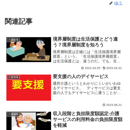
ゆう
関連記事
境界層制度は生活保護とどう違
介護保険
う？境界層制度を知ろう
境界層制度は正確には「生活保護境界層
措置」という。「生活保護境界層措置」
は生活保護とは、違うのだ。でも、生活
保護と無関係ではない。というちょっと
2022.04.05
2025.04.01
解り難い制度。乱暴な言い方だが生活保
護を受けなくて済むように、補助が出る
要支援の人のデイサービス
介護保険
制度といったところ。
通所介護というとわかりにくいがいわゆ
るデイサービス。 ディサービスは要支
援の人でもデイサービスに通うことがで
きる。 でも、ホームヘルパーの派遣と
同じように要介護の人とはちょっと違っ
2015.06.21
ていたりして。ディサービスの内容食事
や入浴などの支援趣味やレ...
収入段階と負担限度額認定-介護
介護保険
サービスの利用料金の負担限度額
を軽減