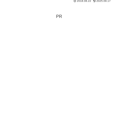
2018.08.22
2025.09.17
もらうことができる。本人が介護保険証
を隠してしまったり、捨ててしまう時の
対処方法もあるよ。
PR