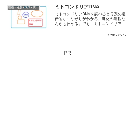
体重」の範囲内なら良いわけだ。適正体
重の計算方法適正体重＝(身長m)2 × 22
ミトコンドリアDNA
医療・健康・病気・薬・サプリメント
（BMI指数が...
ミトコンドリアDNAを調べると母系の遺
伝的なつながりがわかる。進化の過程な
んかもわかる。でも、ミトコンドリア
DNAっていったい何？そもそもミトコン
ドリアって何？
2022.05.12
PR