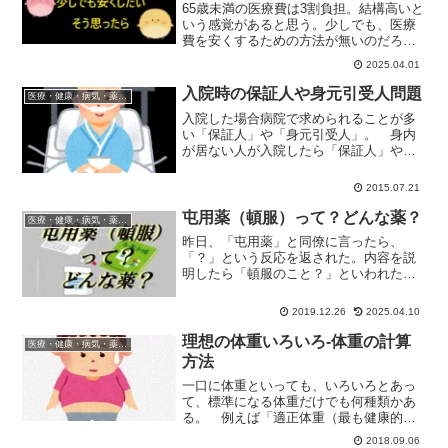
65歳未満の医療費は3割負担。結構高いと
いう感覚があると思う。少しでも、医療
費を安くするための方法が無いのだろう
か？ちょっとだけ医療費の自己負担を安
2025.04.01
くする方法は実はある。それはどんな方
法？安くなるのは少しづつでも、重なる
入院時の保証人や身元引受人問題
医療・健康・病気・薬・サプリメント
とそれなりの金額になる。
入院した場合病院で求められることが多
い「保証人」や「身元引受人」。 身内
が居ない人が入院したら「保証人」や
「身元引受人」はどうなるんだろう？入
院時に身元保証人を求める病院は９５・
2015.07.21
９％ 認知症の高齢者や障害者の成年後
見人を務める司法書士の全国...
屯用薬（頓服）って？どんな薬？
医療・健康・病気・薬・サプリメント
昨日、「屯用薬」と同僚に言ったら、
「？」という反応を返された。内容を説
明したら「頓服のこと？」といわれた。
まあ、「屯用薬」も「頓服薬」も大体同
じだけど。ちょっと違うんだな。
2019.12.26
2025.04.10
理想の体重いろいろ-体重の計算
医療・健康・病気・薬・サプリメント
方法
一口に体重といっても、いろいろとあっ
て、標準になる体重だけでも何種類かあ
る。 例えば「適正体重（最も健康的と
言われる体重）」。 基本、この「適正
2018.09.06