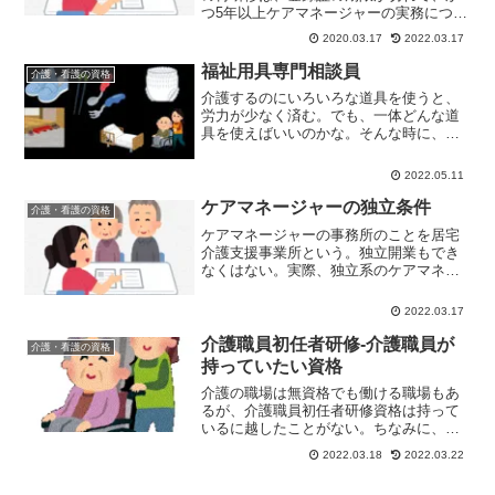
つ5年以上ケアマネージャーの実務につい
ていなかった人が対象。登録証がない
2020.03.17
2022.03.17
と、ケアマネージャーの実務ができな
い。
福祉用具専門相談員
介護・看護の資格
介護するのにいろいろな道具を使うと、
労力が少なく済む。でも、一体どんな道
具を使えばいいのかな。そんな時に、頼
りになるのが、福祉用具専門相談員。
2022.05.11
ケアマネージャーの独立条件
介護・看護の資格
ケアマネージャーの事務所のことを居宅
介護支援事業所という。独立開業もでき
なくはない。実際、独立系のケアマネー
ジャーはいるし。が、事業所としての条
件が結構なハードルの高さ。
2022.03.17
介護職員初任者研修-介護職員が
介護・看護の資格
持っていたい資格
介護の職場は無資格でも働ける職場もあ
るが、介護職員初任者研修資格は持って
いるに越したことがない。ちなみに、い
つでも職員は不足しているので、無資格
2022.03.18
2022.03.22
でも、仕事には困らない。でも、介護職
員初任者研修資格が人と無資格の人では