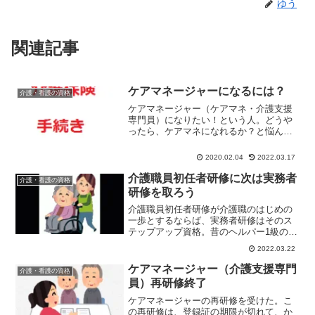
ゆう
関連記事
ケアマネージャーになるには？
介護・看護の資格
ケアマネージャー（ケアマネ・介護支援
専門員）になりたい！という人。どうや
ったら、ケアマネになれるか？と悩んで
いるなんて言う人いる？ケアマネージャ
ー（ケアマネ・介護支援専門員）はベー
2020.02.04
2022.03.17
スの資格と経験年数は問うが基本学歴を
問わない。
介護職員初任者研修に次は実務者
介護・看護の資格
研修を取ろう
介護職員初任者研修が介護職のはじめの
一歩とするならば、実務者研修はそのス
テップアップ資格。昔のヘルパー1級の資
格に相当する。正確には「介護福祉士実
2022.03.22
務者研修」という。
ケアマネージャー（介護支援専門
介護・看護の資格
員）再研修終了
ケアマネージャーの再研修を受けた。こ
の再研修は、登録証の期限が切れて、か