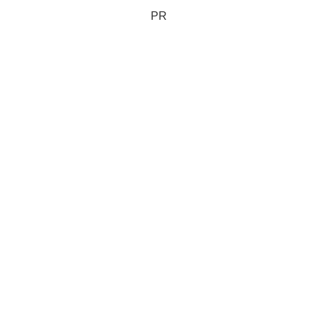
給料に差がついてくる。
PR