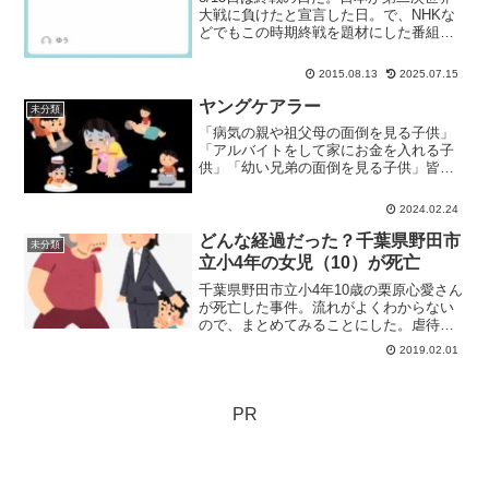
大戦に負けたと宣言した日。で、NHKな
どでもこの時期終戦を題材にした番組が
いろいろと放送されていたりする。死者○
万人。とかいうのを聞くんだけ
2015.08.13
2025.07.15
ど・・・。いったいそのときの日本の人
口ってどのくらいだったんだろう？
ヤングケアラー
未分類
「病気の親や祖父母の面倒を見る子供」
「アルバイトをして家にお金を入れる子
供」「幼い兄弟の面倒を見る子供」皆さ
んは、そんな子供を見たらどう思うだろ
うか？「偉いわ」「親孝行よね」「兄弟
2024.02.24
思いの良い子」。たいていの人はそう思
うのではなかろうか？
どんな経過だった？千葉県野田市
未分類
立小4年の女児（10）が死亡
千葉県野田市立小4年10歳の栗原心愛さん
が死亡した事件。流れがよくわからない
ので、まとめてみることにした。虐待に
よる死亡と思われる事件が繰り返し起こ
2019.02.01
るのに、事件を防ぐための掘り下げた検
討もなしに、社会はすぐ忘れてしまうよ
うで気になる。
PR