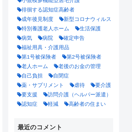
小規模多機能型居宅介護
徘徊する認知症高齢者
成年後見制度
新型コロナウィルス
特別養護老人ホーム
生活保護
病気
病院
確定申告
福祉用具・介護用品
第1号被保険者
第2号被保険者
老人ホーム
老後のお金の管理
自己負担
自閉症
薬・サプリメント
虐待
要介護
要支援
訪問介護（ヘルパー派遣）
認知症
軽減
高齢者の住まい
最近のコメント