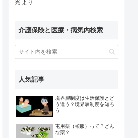
光
より
介護保険と医療・病気内検索
人気記事
境界層制度は生活保護とど
う違う？境界層制度を知ろ
う
屯用薬（頓服）って？どん
な薬？