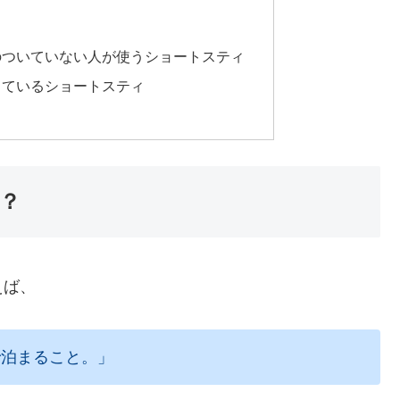
のついていない人が使うショートスティ
しているショートスティ
？
えば、
で泊まること。」