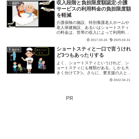
のトラブルを避けるためには？
収入段階と負担限度額認定-介護
介護保険
サービスの利用料金の負担限度額
を軽減
介護保険の施設、特別養護老人ホームや
老人保健施設、あるいはショートスティ
の料金は、世帯の収入によって利用料金
の負担限度額を軽減できる制度がある。
2017.03.24
2025.03.31
負担限度額認定というのだが。だんだん
条件が厳しくなってきている。
ショートスティと一口で言うけれ
介護保険
ど3つもあったりする
よく、ショートスティというけれど、シ
ョートスティにも種類がある。しかも大
きく分けて3つ。さらに、要支援の人と要
介護の人でそれぞれショートスティの正
2022.04.21
式名称が違う。
PR