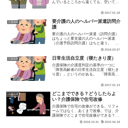
んでいるところから遠くても、空いてい
ればラッキー！ 即入居しな！てなもん
ですが。 でも、それをやってると、施
2017.01.18
設がたくさんある市町村が損をすること
になる。 この対策のため...
要介護の人のヘルパー派遣訪問介
介護保険
護
要介護の人のヘルパー派遣（訪問介護）
はちょっと要支援の人のヘルパー派遣
（介護予防訪問介護）はちと違う。 お
金の面でも違うし、ヘルパーが行う介護
2016.03.07
についてもちょっと違う。要介護の人へ
のヘルパー派遣は1回いくら・要支援は1
日常生活自立度（寝たきり度）
介護保険
ヶ月いくらで計算する 要...
介護保険の介護度判定の基準の一つに
「障害高齢者の日常生活自立度（寝たき
り度）」というのがある。 「障害高齢
者の日常生活自立度（寝たきり度）」は
認定調査員および主治医が判定する。障
2017.01.13
害高齢者の日常生活自立度（寝たきり
度） 介護保険の寝たきり度（...
どこまでできる？どうしたらよ
介護保険
い？介護保険で住宅改修
介護保険で住宅の改修ができる。リフォ
ームではなく、あくまで改修。では、介
護保険でどこまで住宅改修ができる？ど
んな人が介護保険の住宅改修を利用でき
2018.10.31
2022.04.19
る？手続きはどうしたらいい？住宅改修