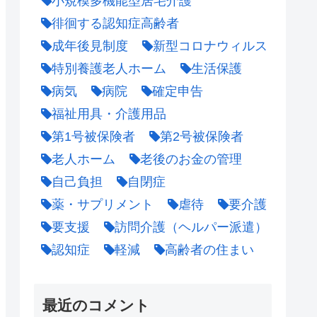
小規模多機能型居宅介護
徘徊する認知症高齢者
成年後見制度
新型コロナウィルス
特別養護老人ホーム
生活保護
病気
病院
確定申告
福祉用具・介護用品
第1号被保険者
第2号被保険者
老人ホーム
老後のお金の管理
自己負担
自閉症
薬・サプリメント
虐待
要介護
要支援
訪問介護（ヘルパー派遣）
認知症
軽減
高齢者の住まい
最近のコメント