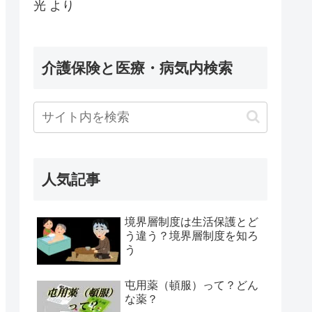
光
より
介護保険と医療・病気内検索
人気記事
境界層制度は生活保護とど
う違う？境界層制度を知ろ
う
屯用薬（頓服）って？どん
な薬？