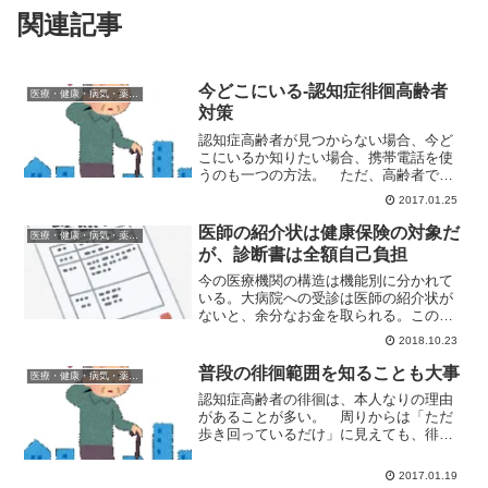
関連記事
今どこにいる-認知症徘徊高齢者
医療・健康・病気・薬・サプリメント
対策
認知症高齢者が見つからない場合、今ど
こにいるか知りたい場合、携帯電話を使
うのも一つの方法。 ただ、高齢者で携
帯電話を持つ習慣がないと難しいけど。
2017.01.25
携帯電話を使った徘徊対策 携帯電話各
社ともGPSを使った現在位置を知ること
医師の紹介状は健康保険の対象だ
医療・健康・病気・薬・サプリメント
のできるサービスを展開...
が、診断書は全額自己負担
今の医療機関の構造は機能別に分かれて
いる。大病院への受診は医師の紹介状が
ないと、余分なお金を取られる。この場
合の医師の紹介状は健康保険の対象。一
2018.10.23
方、生命保険会社などに提出する診断書
は健康保険の対象外。紹介状と診断書の
普段の徘徊範囲を知ることも大事
医療・健康・病気・薬・サプリメント
違いは？
認知症高齢者の徘徊は、本人なりの理由
があることが多い。 周りからは「ただ
歩き回っているだけ」に見えても、徘徊
している本人にしてみれば目的があって
外に出る。 でも、途中で目的を忘れた
2017.01.19
り、道が判らなくなったりするのが問