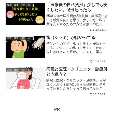
題。 認知症が軽い段階だと...
「医療費の自己負担」少しでも安
医療・健康・病気・薬・サプリメント
くしたい。そう思ったら
65歳未満の医療費は3割負担。結構高いと
いう感覚があると思う。少しでも、医療
費を安くするための方法が無いのだろう
か？ちょっとだけ医療費の自己負担を安
2025.04.01
くする方法は実はある。それはどんな方
法？安くなるのは少しづつでも、重なる
虱（シラミ）がはやってる
医療・健康・病気・薬・サプリメント
とそれなりの金額になる。
子供たちの間で、虱（シラミ）がはやっ
てる。でも、この虱（シラミ）、かゆい
以外はほとんど害がない。でも、嫌なも
のは嫌だろうね。虱（シラミ）の駆除や
予防はどうする？
2022.04.11
病院と医院・クリニック・診療所
医療・健康・病気・薬・サプリメント
どう違う？
病院と医院・クリニック・診療所、何が
違うと思う？病院は色々な診療科がそろ
っているところとかって思ってない？病
院と医院・クリニック・診療所の呼び名
2018.10.11
は、診察できる診療科が多いとかで違っ
てるわけじゃない。入院が可能かとか医
師の数とかでかわる。
PR