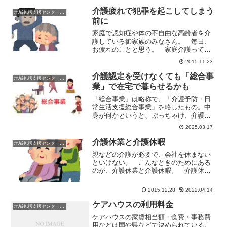
いう人はハイリスク？ 話を聞いている
と「息子とけんかして、死んでやるとい
介護疲れで犯罪を起こしてしまう
地域包括支援センターの日常
ったんだ。でも、自殺するの...
前に
家庭で認知症や体の不自由な高齢者を介
護している御家族のみなさん。 毎日、
お疲れのことと思う。 家庭介護って、
本やドラマで見るほど簡単じゃないから
2015.11.23
ね。 「認知症の家族がいて、わかって
いるけどつい大声でしかってしまう」
介護認定を受けなくても「総合事
地域包括支援センターの日常
「家庭介護していて、つい...
業」で在宅で暮らせるかも
「総合事業」は略称で、「介護予防・日
常生活支援総合事業」を略したもの。中
身が何かというと、ぶっちゃけ、介護申
請をせずに、一部分の介護保険のサービ
2025.03.17
スを使うことが出来たり、安く運動教室
に通えたり、シルバー人材センターを利
介護休業と介護休暇
地域包括支援センターの日常
用できたりする。
親などの介護が必要で、会社を休まない
といけない。 こんなときのためにある
のが、介護休業と介護休暇。 介護休業
と介護休暇どこがどう違う？介護休業と
は？介護休業とは「要介護状態にある対
2015.12.28
2022.04.14
象家族を介護するために」とることがで
きる休業。平成11年4月...
ケアハウスの利用料金
地域包括支援センターの日常
ケアハウスの家賃相当額・食費・事務費
用などは国や県などで決められている。