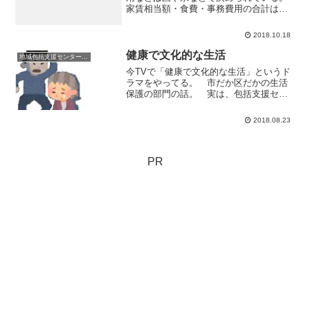
家賃相当額・食費・事務費用の合計は利
用者の前年度年収が1,500,000円以下なら
8万5千円程度。前年度年収2,900,001円以
2018.10.18
上だと15万円以上になる。
健康で文化的な生活
地域包括支援センターの日常
今TVで「健康で文化的な生活」というド
ラマをやってる。 市だか区だかの生活
保護の部門の話。 実は、包括支援セン
ターというのは、割と生活保護の担当部
署とは付き合いがある。 何しろ「お金
2018.08.23
がない」という相談や高齢者虐待の相談
も受け付けてるからね。...
PR