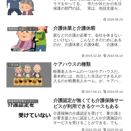
ラマをやってる。 市だか区だかの生活
保護の部門の話。 実は、包括支援セン
ターというのは、割と生活保護の担当部
署とは付き合いがある。 何しろ「お金
2018.08.23
がない」という相談や高齢者虐待の相談
も受け付けてるからね。...
介護休業と介護休暇
地域包括支援センターの日常
親などの介護が必要で、会社を休まない
といけない。 こんなときのためにある
のが、介護休業と介護休暇。 介護休業
と介護休暇どこがどう違う？介護休業と
は？介護休業とは「要介護状態にある対
2015.12.28
2022.04.14
象家族を介護するために」とることがで
きる休業。平成11年4月...
ケアハウスの種類
介護保険
軽費老人ホームの一つがケアハウスだ。
基本的には、自立した生活ができる人が
入るのが軽費老人ホーム。が、ケアハウ
スに関しては、介護が必要な人が入居で
きる場合がある。逆に、介護が必要でな
2017.04.11
2024.03.14
い自立している人でも入居が可能。
介護認定が無くても介護保険サー
地域包括支援センターの日常
ビスが利用できるケースもある
介護保険の介護認定を受けて、要介護と
か要支援とかに認定した人が介護施設の
サービスを受けることができる。でも、
場合によっては、介護認定を受けていな
2022.05.20
2025.03.16