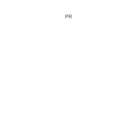
い人でも介護施設のショートスティを利
用できる場合がある。さて、どんな場
合？
PR