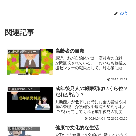
ゆう
関連記事
高齢者の自殺
地域包括支援センターの日常
最近、わが自治体では「高齢者の自殺」
が問題視されている。 おいらも包括支
援センターの職員として、対応策に頭を
悩ます毎日。 「別に死を選ぶのなんて
本人の自由でしょ」 おいらもそう思わ
2015.12.23
ないでもない。 しかも、高齢者の自殺
は若者の自殺と違って考え...
成年後見人の報酬額はいくら位？
地域包括支援センターの日常
だれが払う？
判断能力が低下した時にお金の管理や財
産の管理、介護施設や病院の契約を本人
に代わってしてくれる成年後見人制度の
後見人。彼らはボランティアではないの
2024.04.04
2025.03.26
で、報酬はちゃんと受け取る。では、成
年後見人の報酬っていくら位？誰が成年
健康で文化的な生活
地域包括支援センターの日常
後見人の報酬を払うのか？
今TVで「健康で文化的な生活」というド