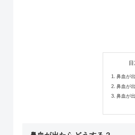
目
鼻血が
鼻血が
鼻血が