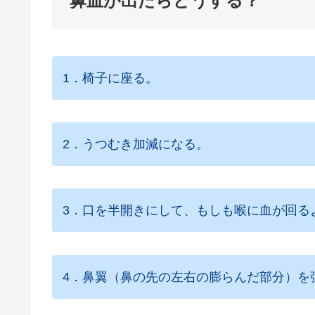
鼻血が出たらどうする？
1．椅子に座る。
2．うつむき加減になる。
3．口を半開きにして、もしも喉に血が回る
4．鼻翼（鼻の先の左右の膨らんだ部分）を