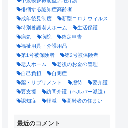
小規模多機能型居宅介護
徘徊する認知症高齢者
成年後見制度
新型コロナウィルス
特別養護老人ホーム
生活保護
病気
病院
確定申告
福祉用具・介護用品
第1号被保険者
第2号被保険者
老人ホーム
老後のお金の管理
自己負担
自閉症
薬・サプリメント
虐待
要介護
要支援
訪問介護（ヘルパー派遣）
認知症
軽減
高齢者の住まい
最近のコメント