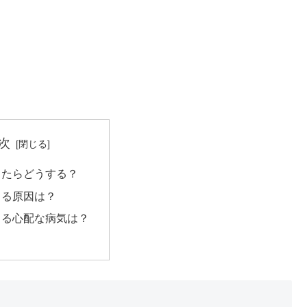
次
出たらどうする？
出る原因は？
出る心配な病気は？