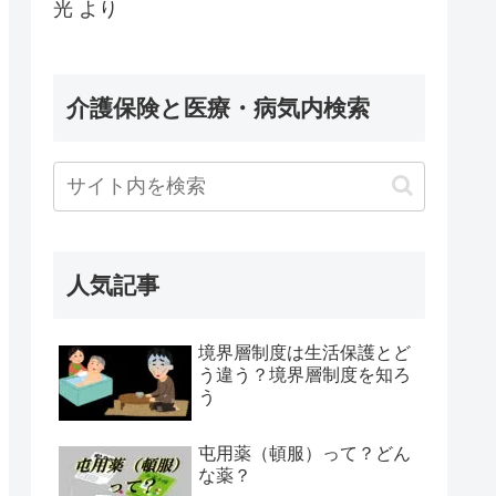
光
より
介護保険と医療・病気内検索
人気記事
境界層制度は生活保護とど
う違う？境界層制度を知ろ
う
屯用薬（頓服）って？どん
な薬？