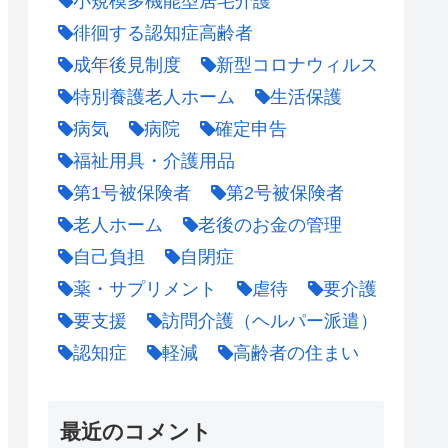
小規模多機能型居宅介護
徘徊する認知症高齢者
成年後見制度
新型コロナウィルス
特別養護老人ホーム
生活保護
病気
病院
確定申告
福祉用具・介護用品
第1号被保険者
第2号被保険者
老人ホーム
老後のお金の管理
自己負担
自閉症
薬・サプリメント
虐待
要介護
要支援
訪問介護（ヘルパー派遣）
認知症
軽減
高齢者の住まい
最近のコメント