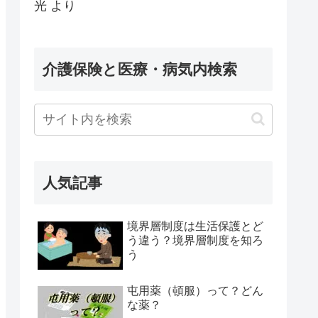
光
より
介護保険と医療・病気内検索
人気記事
境界層制度は生活保護とど
う違う？境界層制度を知ろ
う
屯用薬（頓服）って？どん
な薬？