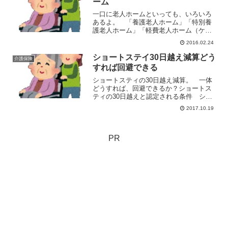
ーム
一口に老人ホームといっても、いろいろ
あるよ。 「養護老人ホーム」「特別養
護老人ホーム」「軽費老人ホーム（ケア
ハウス」などなど。 それぞれ違いわか
2016.02.24
るだろうか？ 同じようなものだと思っ
てる人が多いと思うけど、実はぜんぜん
ショートステイ30日越え減算どう
介護保険
違う。養護老人ホーム環境...
すれば回避できる
ショートスティの30日越え減算。 一体
どうすれば、回避できるか？ショートス
ティの30日越えと認定される条件 ショ
ートステイの減算対象となる30日越え利
2017.10.19
用。 どの場合が「30日越え」となるの
かちょっと整理してみよう。退所日に同
じサービスの別の...
PR