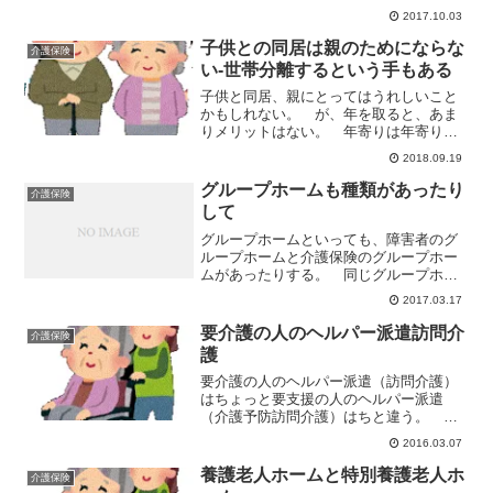
サービスだ。 あまりなじみのないサー
2017.10.03
ビスかも。小規模多機能型居宅介護は
「訪問介護」「ショートスティ」「ディ
子供との同居は親のためにならな
介護保険
サービス」が一つになった...
い-世帯分離するという手もある
子供と同居、親にとってはうれしいこと
かもしれない。 が、年を取ると、あま
りメリットはない。 年寄りは年寄り、
若手は若手で世帯を持ったほうが実はメ
2018.09.19
リットが大きい。子供と老親が同居する
デメリット 若手と老親が同居するデメ
グループホームも種類があったり
介護保険
リットをいくつかご紹介し...
して
グループホームといっても、障害者のグ
ループホームと介護保険のグループホー
ムがあったりする。 同じグループホー
ムといわれるものなのだが、目的は大き
2017.03.17
く違っていたりする。障害者福祉制度に
おけるグループホーム（共同生活援
要介護の人のヘルパー派遣訪問介
介護保険
助） 障碍者福祉制度上のグル...
護
要介護の人のヘルパー派遣（訪問介護）
はちょっと要支援の人のヘルパー派遣
（介護予防訪問介護）はちと違う。 お
金の面でも違うし、ヘルパーが行う介護
2016.03.07
についてもちょっと違う。要介護の人へ
のヘルパー派遣は1回いくら・要支援は1
養護老人ホームと特別養護老人ホ
介護保険
ヶ月いくらで計算する 要...